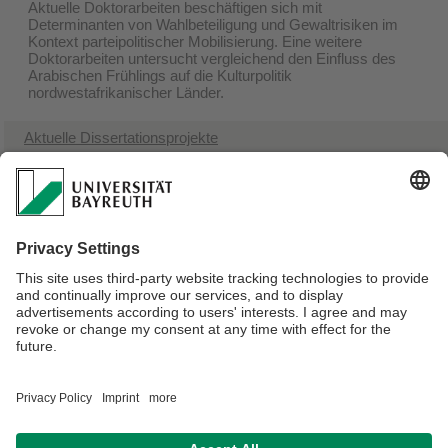
Aktuelle Doktorarbeiten beschäftigen sich mit
Determinanten von Wahlbeteiligung und Gewaltrisiken im
Kontext parteipolitischer Mobilisierung. Eine weitere
Doktorarbeiten untersucht vergleichend den Einfluss des
Arabischen Frühlings auf die Kulturpolitik
nordwestafrikanischer Länder.
Aktuelle Dissertationsprojekte
Abgeschlossene Dissertationen
Abgeschlossene Forschungen der Professur
Political Participation in Mauritius: Polls, Parties, and Everyday
Practices (field research training, 2019)
Verantwortlich für die Redaktion:
Univ.Prof.Dr. Alexander Stroh-
Steckelberg