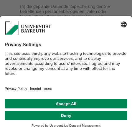
(4) die geplante Dauer der Speicherung der Sie
betreffenden personenbezogenen Daten oder,
falls konkrete Angaben hierzu nicht möglich
sind, Kriterien für die Festlegung der
Speicherdauer;
(5) das Bestehen eines Rechts auf Berichtigung
oder Löschung der Sie betreffenden
personenbezogenen Daten, eines Rechts auf
Einschränkung der Verarbeitung durch den
Verantwortlichen oder eines
Widerspruchsrechts gegen diese Verarbeitung;
(6) das Bestehen eines Beschwerderechts bei
einer Aufsichtsbehörde;
(7) alle verfügbaren Informationen über die
Herkunft der Daten, wenn die
personenbezogenen Daten nicht bei der
betroffenen Person erhoben werden;
(8) das Bestehen einer automatisierten
Entscheidungsfindung einschließlich Profiling
gemäß Art. 22 Abs. 1 und 4 DSGVO und –
zumindest in diesen Fällen – aussagekräftige